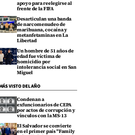
apoyo para reelegirse al
frente de la FIFA
Desarticulan una banda
de narcomenudeo de
marihuana, cocaína y
metanfetaminas en La
Libertad
Un hombre de 51 años de
edad fue víctima de
homicidio por
intolerancia social en San
Miguel
MÁS VISTO DEL AÑO
Condenan a
exfuncionarios de CEPA
por actos de corrupción y
vínculos con la MS-13
El Salvador se convierte
en el primer país "Family