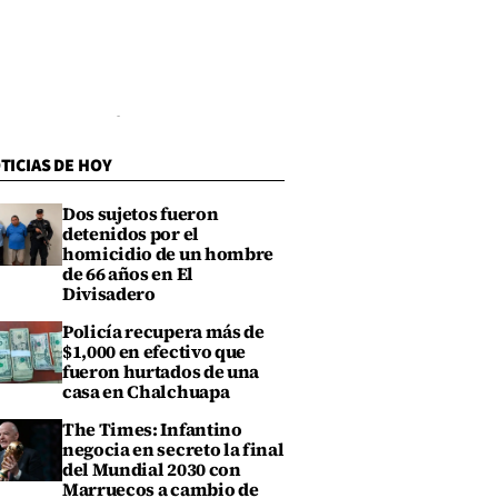
TICIAS DE HOY
Dos sujetos fueron
detenidos por el
homicidio de un hombre
de 66 años en El
Divisadero
Policía recupera más de
$1,000 en efectivo que
fueron hurtados de una
casa en Chalchuapa
The Times: Infantino
negocia en secreto la final
del Mundial 2030 con
Marruecos a cambio de