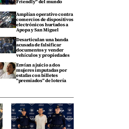
Friendly" del mundo
Amplían operativo contra
comercios de dispositivos
electrónicos hurtados a
Apopa y San Miguel
Desarticulan una banda
acusada de falsificar
documentos y vender
vehículos y propiedades
Envían a juicio a dos
mujeres imputadas por
estafas con billetes
"premiados" de lotería