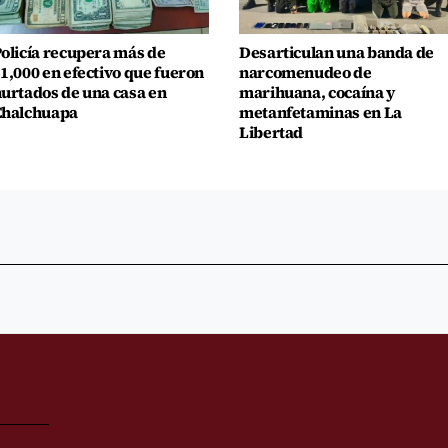
olicía recupera más de
Desarticulan una banda de
1,000 en efectivo que fueron
narcomenudeo de
urtados de una casa en
marihuana, cocaína y
Chalchuapa
metanfetaminas en La
Libertad