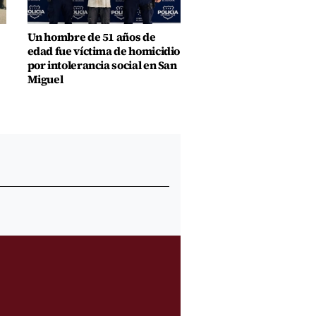
Un hombre de 51 años de
edad fue víctima de homicidio
por intolerancia social en San
Miguel