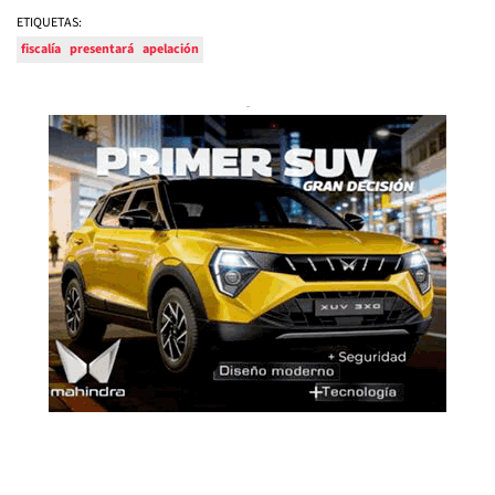
ETIQUETAS:
fiscalía
presentará
apelación