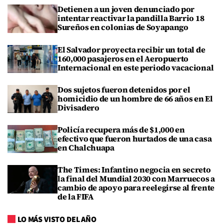
Detienen a un joven denunciado por
intentar reactivar la pandilla Barrio 18
Sureños en colonias de Soyapango
El Salvador proyecta recibir un total de
160,000 pasajeros en el Aeropuerto
Internacional en este periodo vacacional
Dos sujetos fueron detenidos por el
homicidio de un hombre de 66 años en El
Divisadero
Policía recupera más de $1,000 en
efectivo que fueron hurtados de una casa
en Chalchuapa
The Times: Infantino negocia en secreto
la final del Mundial 2030 con Marruecos a
cambio de apoyo para reelegirse al frente
de la FIFA
LO MÁS VISTO DEL AÑO