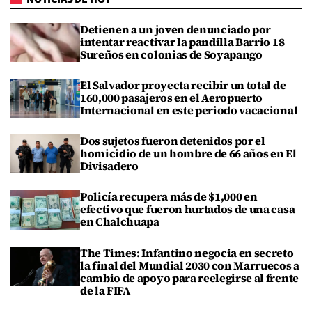
Detienen a un joven denunciado por
intentar reactivar la pandilla Barrio 18
Sureños en colonias de Soyapango
El Salvador proyecta recibir un total de
160,000 pasajeros en el Aeropuerto
Internacional en este periodo vacacional
Dos sujetos fueron detenidos por el
homicidio de un hombre de 66 años en El
Divisadero
Policía recupera más de $1,000 en
efectivo que fueron hurtados de una casa
en Chalchuapa
The Times: Infantino negocia en secreto
la final del Mundial 2030 con Marruecos a
cambio de apoyo para reelegirse al frente
de la FIFA