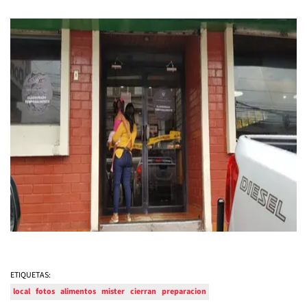
ETIQUETAS:
local
fotos
alimentos
mister
cierran
preparacion