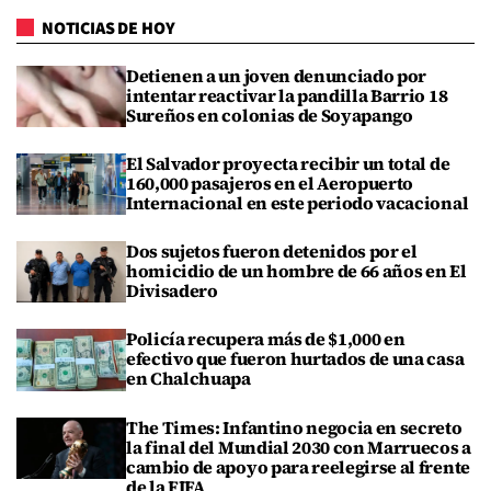
NOTICIAS DE HOY
Detienen a un joven denunciado por
intentar reactivar la pandilla Barrio 18
Sureños en colonias de Soyapango
El Salvador proyecta recibir un total de
160,000 pasajeros en el Aeropuerto
Internacional en este periodo vacacional
Dos sujetos fueron detenidos por el
homicidio de un hombre de 66 años en El
Divisadero
Policía recupera más de $1,000 en
efectivo que fueron hurtados de una casa
en Chalchuapa
The Times: Infantino negocia en secreto
la final del Mundial 2030 con Marruecos a
cambio de apoyo para reelegirse al frente
de la FIFA