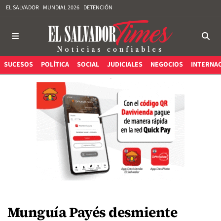
EL SALVADOR
MUNDIAL 2026
DETENCIÓN
SUCESOS
POLÍTICA
SOCIAL
JUDICIALES
NEGOCIOS
INTERNA
Munguía Payés desmiente