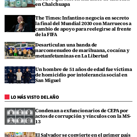
en Chalchuapa
The Times: Infantino negocia en secreto
la final del Mundial 2030 con Marruecos a
cambio de apoyo para reelegirse al frente
de la FIFA
Desarticulan una banda de
narcomenudeo de marihuana, cocaína y
metanfetaminas en La Libertad
Un hombre de 51 años de edad fue víctima
de homicidio por intolerancia social en
San Miguel
LO MÁS VISTO DEL AÑO
Condenan a exfuncionarios de CEPA por
actos de corrupción y vínculos con la MS-
13
El Salvador se convierte en el primer país