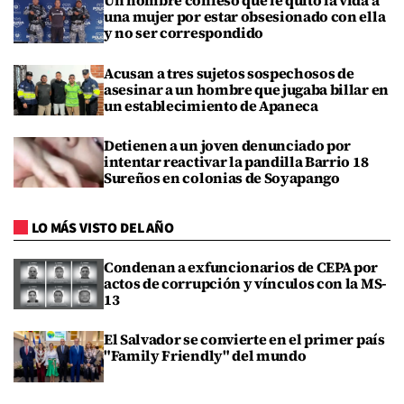
Un hombre confesó que le quitó la vida a
una mujer por estar obsesionado con ella
y no ser correspondido
Acusan a tres sujetos sospechosos de
asesinar a un hombre que jugaba billar en
un establecimiento de Apaneca
Detienen a un joven denunciado por
intentar reactivar la pandilla Barrio 18
Sureños en colonias de Soyapango
LO MÁS VISTO DEL AÑO
Condenan a exfuncionarios de CEPA por
actos de corrupción y vínculos con la MS-
13
El Salvador se convierte en el primer país
"Family Friendly" del mundo