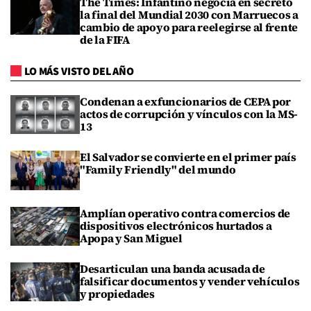
The Times: Infantino negocia en secreto
la final del Mundial 2030 con Marruecos a
cambio de apoyo para reelegirse al frente
de la FIFA
LO MÁS VISTO DEL AÑO
Condenan a exfuncionarios de CEPA por
actos de corrupción y vínculos con la MS-
13
El Salvador se convierte en el primer país
"Family Friendly" del mundo
Amplían operativo contra comercios de
dispositivos electrónicos hurtados a
Apopa y San Miguel
Desarticulan una banda acusada de
falsificar documentos y vender vehículos
y propiedades