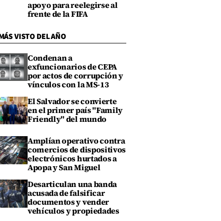
apoyo para reelegirse al
frente de la FIFA
MÁS VISTO DEL AÑO
Condenan a
exfuncionarios de CEPA
por actos de corrupción y
vínculos con la MS-13
El Salvador se convierte
en el primer país "Family
Friendly" del mundo
Amplían operativo contra
comercios de dispositivos
electrónicos hurtados a
Apopa y San Miguel
Desarticulan una banda
acusada de falsificar
documentos y vender
vehículos y propiedades