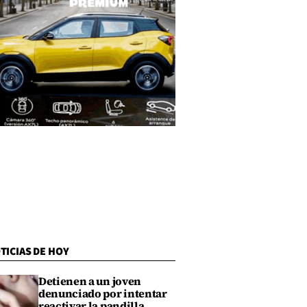
TICIAS DE HOY
Detienen a un joven
denunciado por intentar
reactivar la pandilla