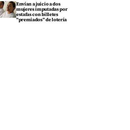
Envían a juicio a dos
mujeres imputadas por
estafas con billetes
"premiados" de lotería