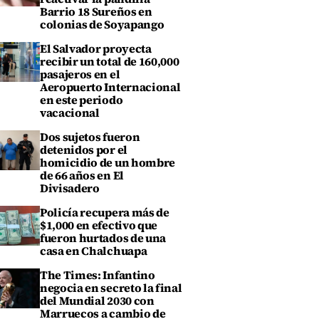
Barrio 18 Sureños en
colonias de Soyapango
El Salvador proyecta
recibir un total de 160,000
pasajeros en el
Aeropuerto Internacional
en este periodo
vacacional
Dos sujetos fueron
detenidos por el
homicidio de un hombre
de 66 años en El
Divisadero
Policía recupera más de
$1,000 en efectivo que
fueron hurtados de una
casa en Chalchuapa
The Times: Infantino
negocia en secreto la final
del Mundial 2030 con
Marruecos a cambio de