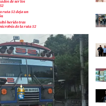
ados de ser los
 52
a ruta 52 deja un
ón
ultó herido tras
microbús de la ruta 52