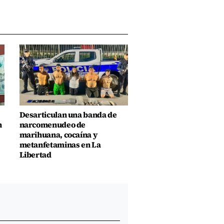
Desarticulan una banda de
n
narcomenudeo de
marihuana, cocaína y
metanfetaminas en La
Libertad