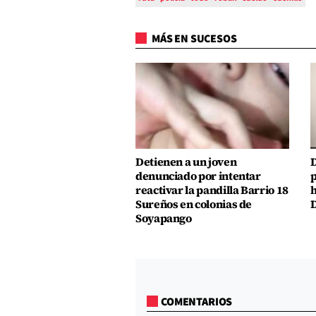
MÁS EN SUCESOS
Detienen a un joven
D
denunciado por intentar
p
reactivar la pandilla Barrio 18
h
Sureños en colonias de
D
Soyapango
COMENTARIOS