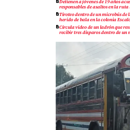
Detienen a jóvenes de 19 años acus
responsables de asaltos en la ruta
Tiroteo dentro de un microbús de l
herido de bala en la colonia Escal
Circula video de un ladrón que res
recibir tres disparos dentro de un 