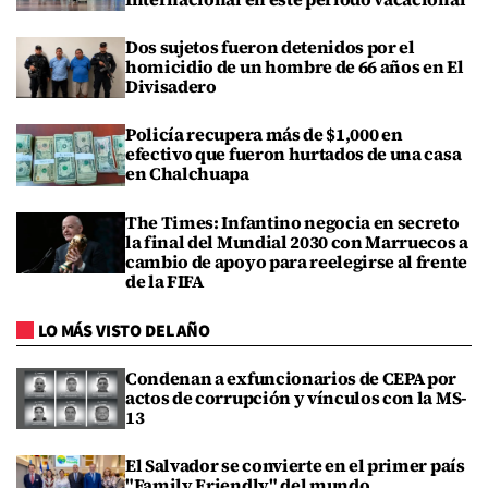
Dos sujetos fueron detenidos por el
homicidio de un hombre de 66 años en El
Divisadero
Policía recupera más de $1,000 en
efectivo que fueron hurtados de una casa
en Chalchuapa
The Times: Infantino negocia en secreto
la final del Mundial 2030 con Marruecos a
cambio de apoyo para reelegirse al frente
de la FIFA
LO MÁS VISTO DEL AÑO
Condenan a exfuncionarios de CEPA por
actos de corrupción y vínculos con la MS-
13
El Salvador se convierte en el primer país
"Family Friendly" del mundo