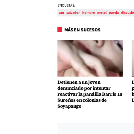
ETIQUETAS:
san
salvador
hombre
motel
pareja
discusi
MÁS EN SUCESOS
Detienen a un joven
D
denunciado por intentar
p
reactivar la pandilla Barrio 18
h
Sureños en colonias de
D
Soyapango