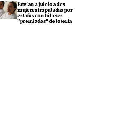
Envían a juicio a dos
mujeres imputadas por
estafas con billetes
"premiados" de lotería