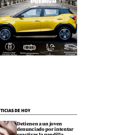
TICIAS DE HOY
Detienen a un joven
denunciado por intentar
reactivar la pandilla