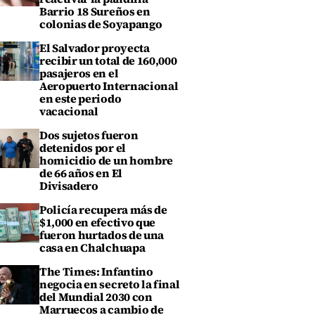
Barrio 18 Sureños en
colonias de Soyapango
El Salvador proyecta
recibir un total de 160,000
pasajeros en el
Aeropuerto Internacional
en este periodo
vacacional
Dos sujetos fueron
detenidos por el
homicidio de un hombre
de 66 años en El
Divisadero
Policía recupera más de
$1,000 en efectivo que
fueron hurtados de una
casa en Chalchuapa
The Times: Infantino
negocia en secreto la final
del Mundial 2030 con
Marruecos a cambio de