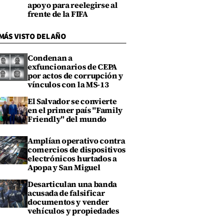
apoyo para reelegirse al
frente de la FIFA
MÁS VISTO DEL AÑO
Condenan a
exfuncionarios de CEPA
por actos de corrupción y
vínculos con la MS-13
El Salvador se convierte
en el primer país "Family
Friendly" del mundo
Amplían operativo contra
comercios de dispositivos
electrónicos hurtados a
Apopa y San Miguel
Desarticulan una banda
acusada de falsificar
documentos y vender
vehículos y propiedades