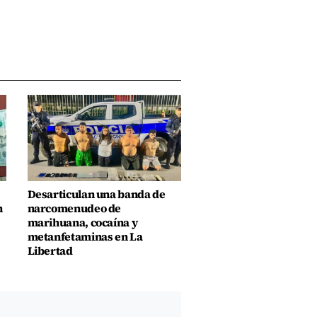
Desarticulan una banda de
n
narcomenudeo de
marihuana, cocaína y
metanfetaminas en La
Libertad