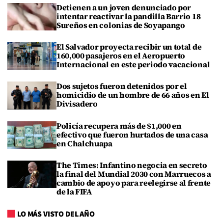
Detienen a un joven denunciado por
intentar reactivar la pandilla Barrio 18
Sureños en colonias de Soyapango
El Salvador proyecta recibir un total de
160,000 pasajeros en el Aeropuerto
Internacional en este periodo vacacional
Dos sujetos fueron detenidos por el
homicidio de un hombre de 66 años en El
Divisadero
Policía recupera más de $1,000 en
efectivo que fueron hurtados de una casa
en Chalchuapa
The Times: Infantino negocia en secreto
la final del Mundial 2030 con Marruecos a
cambio de apoyo para reelegirse al frente
de la FIFA
LO MÁS VISTO DEL AÑO