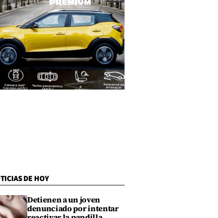
TICIAS DE HOY
Detienen a un joven
denunciado por intentar
reactivar la pandilla