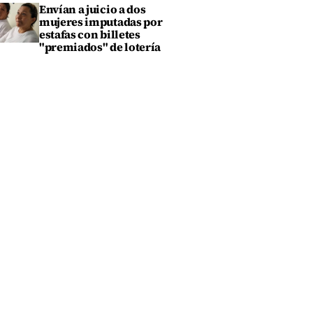
Envían a juicio a dos
mujeres imputadas por
estafas con billetes
"premiados" de lotería