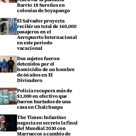
Barrio 18 Sureños en
colonias de Soyapango
El Salvador proyecta
recibir un total de 160,000
pasajeros en el
Aeropuerto Internacional
en este periodo
vacacional
Dos sujetos fueron
detenidos por el
homicidio de un hombre
de 66 años en El
Divisadero
Policía recupera más de
$1,000 en efectivo que
fueron hurtados de una
casa en Chalchuapa
The Times: Infantino
negocia en secreto la final
del Mundial 2030 con
Marruecos a cambio de