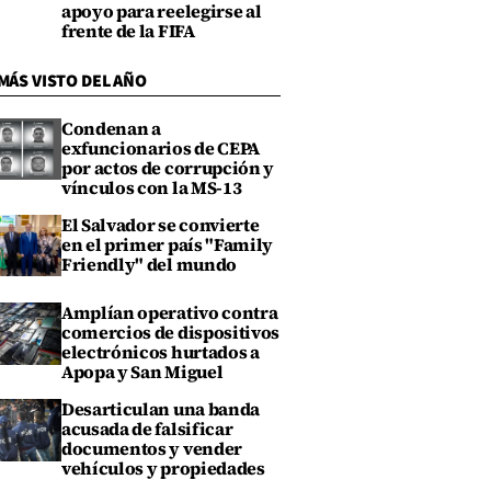
apoyo para reelegirse al
frente de la FIFA
MÁS VISTO DEL AÑO
Condenan a
exfuncionarios de CEPA
por actos de corrupción y
vínculos con la MS-13
El Salvador se convierte
en el primer país "Family
Friendly" del mundo
Amplían operativo contra
comercios de dispositivos
electrónicos hurtados a
Apopa y San Miguel
Desarticulan una banda
acusada de falsificar
documentos y vender
vehículos y propiedades