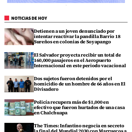
NOTICIAS DE HOY
Detienen a un joven denunciado por
intentar reactivar la pandilla Barrio 18
Sureños en colonias de Soyapango
El Salvador proyecta recibir un total de
160,000 pasajeros en el Aeropuerto
Internacional en este periodo vacacional
Dos sujetos fueron detenidos por el
homicidio de un hombre de 66 años en El
Divisadero
Policía recupera más de $1,000 en
efectivo que fueron hurtados de una casa
en Chalchuapa
The Times: Infantino negocia en secreto
la final del Mundial 2030 con Marruecos a