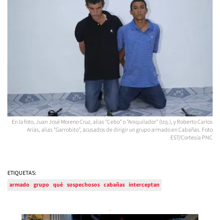
En la foto, Juan José Moreno Cruz, alias "Cebo" o "Aniquilador" (Izq.), y Roberto Carlos
Arias, alias "Garrobito", acusados de dirigir un grupo armado en Cabañas. Foto
EST/Cortesía PNC
ETIQUETAS:
armado
grupo
qué
sospechosos
cabañas
interceptan