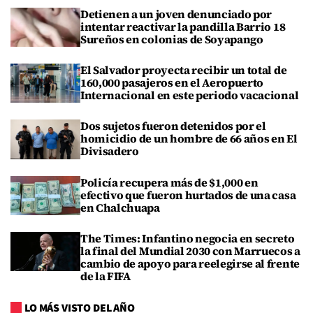
Detienen a un joven denunciado por
intentar reactivar la pandilla Barrio 18
Sureños en colonias de Soyapango
El Salvador proyecta recibir un total de
160,000 pasajeros en el Aeropuerto
Internacional en este periodo vacacional
Dos sujetos fueron detenidos por el
homicidio de un hombre de 66 años en El
Divisadero
Policía recupera más de $1,000 en
efectivo que fueron hurtados de una casa
en Chalchuapa
The Times: Infantino negocia en secreto
la final del Mundial 2030 con Marruecos a
cambio de apoyo para reelegirse al frente
de la FIFA
LO MÁS VISTO DEL AÑO