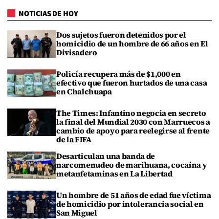
NOTICIAS DE HOY
Dos sujetos fueron detenidos por el
homicidio de un hombre de 66 años en El
Divisadero
Policía recupera más de $1,000 en
efectivo que fueron hurtados de una casa
en Chalchuapa
The Times: Infantino negocia en secreto
la final del Mundial 2030 con Marruecos a
cambio de apoyo para reelegirse al frente
de la FIFA
Desarticulan una banda de
narcomenudeo de marihuana, cocaína y
metanfetaminas en La Libertad
Un hombre de 51 años de edad fue víctima
de homicidio por intolerancia social en
San Miguel