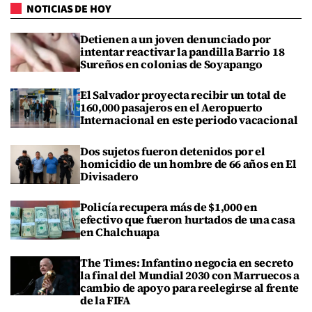
NOTICIAS DE HOY
Detienen a un joven denunciado por
intentar reactivar la pandilla Barrio 18
Sureños en colonias de Soyapango
El Salvador proyecta recibir un total de
160,000 pasajeros en el Aeropuerto
Internacional en este periodo vacacional
Dos sujetos fueron detenidos por el
homicidio de un hombre de 66 años en El
Divisadero
Policía recupera más de $1,000 en
efectivo que fueron hurtados de una casa
en Chalchuapa
The Times: Infantino negocia en secreto
la final del Mundial 2030 con Marruecos a
cambio de apoyo para reelegirse al frente
de la FIFA