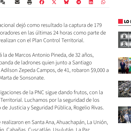
LO 
acional dejó como resultado la captura de 179
boradores en las últimas 24 horas como parte de
ealizan con el Plan Control Territorial.
á la de Marcos Antonio Pineda, de 32 años,
 banda de ladrones quien junto a Santiago
e Adilson Zepeda Campos, de 41, robaron $9,000 a
 Marta de Sonsonate.
stigaciones de la PNC sigue dando frutos, con la
erritorial. Luchamos por la seguridad de los
 de Justicia y Seguridad Pública, Rogelio Rivas.
e realizaron en Santa Ana, Ahuachapán, La Unión,
n, Cabañas, Cuscatlán, Usulután, La Paz,