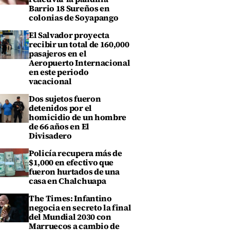
Barrio 18 Sureños en
colonias de Soyapango
El Salvador proyecta
recibir un total de 160,000
pasajeros en el
Aeropuerto Internacional
en este periodo
vacacional
Dos sujetos fueron
detenidos por el
homicidio de un hombre
de 66 años en El
Divisadero
Policía recupera más de
$1,000 en efectivo que
fueron hurtados de una
casa en Chalchuapa
The Times: Infantino
negocia en secreto la final
del Mundial 2030 con
Marruecos a cambio de