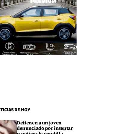
TICIAS DE HOY
Detienen a un joven
denunciado por intentar
reactivar la pandilla