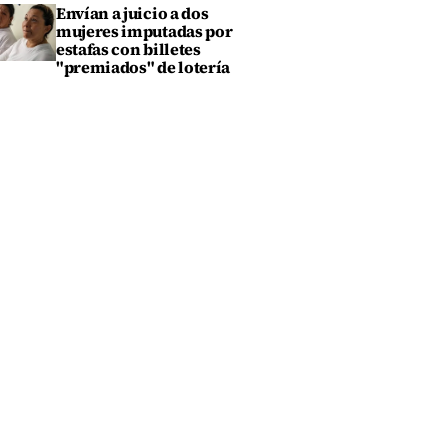
Envían a juicio a dos
mujeres imputadas por
estafas con billetes
"premiados" de lotería