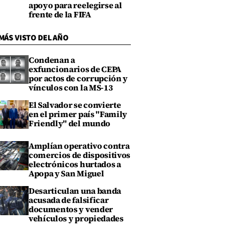
apoyo para reelegirse al
frente de la FIFA
MÁS VISTO DEL AÑO
Condenan a
exfuncionarios de CEPA
por actos de corrupción y
vínculos con la MS-13
El Salvador se convierte
en el primer país "Family
Friendly" del mundo
Amplían operativo contra
comercios de dispositivos
electrónicos hurtados a
Apopa y San Miguel
Desarticulan una banda
acusada de falsificar
documentos y vender
vehículos y propiedades