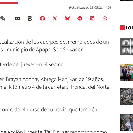
Actualizado:
12/05/21 |
4:56
LO 
 localización de los cuerpos desmembrados de un
ñas, municipio de Apopa, San Salvador.
arde del jueves en el sector.
 es Brayan Adonay Abrego Menjivar, de 19 años,
n el kilómetro 4 de la carretera Troncal del Norte,
ncontrado el dorso de su novia, que también
o de Acción Urgente (PAU) al ser reportado como