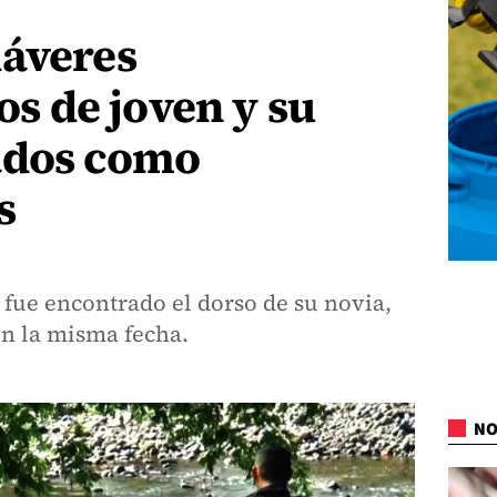
dáveres
 de joven y su
ados como
s
 fue encontrado el dorso de su novia,
n la misma fecha.
NO