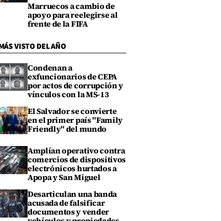
Marruecos a cambio de
apoyo para reelegirse al
frente de la FIFA
MÁS VISTO DEL AÑO
Condenan a
exfuncionarios de CEPA
por actos de corrupción y
vínculos con la MS-13
El Salvador se convierte
en el primer país "Family
Friendly" del mundo
Amplían operativo contra
comercios de dispositivos
electrónicos hurtados a
Apopa y San Miguel
Desarticulan una banda
acusada de falsificar
documentos y vender
vehículos y propiedades