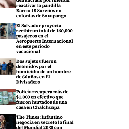
denunciado por intentar
reactivar la pandilla
Barrio 18 Sureños en
colonias de Soyapango
El Salvador proyecta
recibir un total de 160,000
pasajeros en el
Aeropuerto Internacional
en este periodo
vacacional
Dos sujetos fueron
detenidos por el
homicidio de un hombre
de 66 años en El
Divisadero
Policía recupera más de
$1,000 en efectivo que
fueron hurtados de una
casa en Chalchuapa
The Times: Infantino
negocia en secreto la final
del Mundial 2030 con