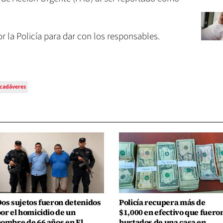
r la Policía para dar con los responsables.
cadáveres
os sujetos fueron detenidos
Policía recupera más de
or el homicidio de un
$1,000 en efectivo que fuero
ombre de 66 años en El
hurtados de una casa en