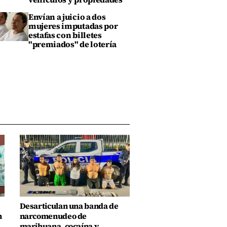
Envían a juicio a dos
mujeres imputadas por
estafas con billetes
"premiados" de lotería
Desarticulan una banda de
n
narcomenudeo de
marihuana, cocaína y