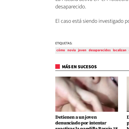
desaparecido.
El caso está siendo investigado po
ETIQUETAS:
cómo
novia
joven
desaparecidos
localizan
MÁS EN SUCESOS
Detienen a un joven
D
denunciado por intentar
p
reactivar la pandilla Barrio 18
h