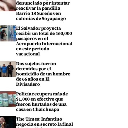
denunciado por intentar
reactivar la pandilla
Barrio 18 Sureños en
colonias de Soyapango
El Salvador proyecta
recibir un total de 160,000
pasajeros en el
Aeropuerto Internacional
en este periodo
vacacional
Dos sujetos fueron
detenidos por el
homicidio de un hombre
de 66 años en El
Divisadero
Policía recupera más de
$1,000 en efectivo que
fueron hurtados de una
casa en Chalchuapa
The Times: Infantino
negocia en secreto la final