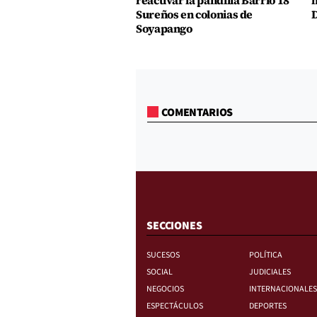
reactivar la pandilla Barrio 18
h
Sureños en colonias de
D
Soyapango
COMENTARIOS
SECCIONES
SUCESOS
POLÍTICA
SOCIAL
JUDICIALES
NEGOCIOS
INTERNACIONALES
ESPECTÁCULOS
DEPORTES