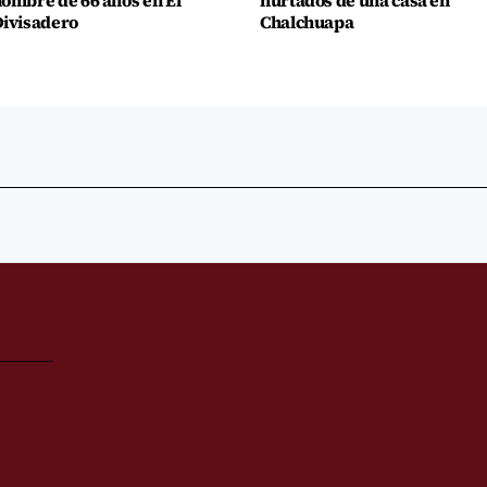
ombre de 66 años en El
hurtados de una casa en
ivisadero
Chalchuapa