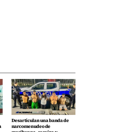
Desarticulan una banda de
n
narcomenudeo de