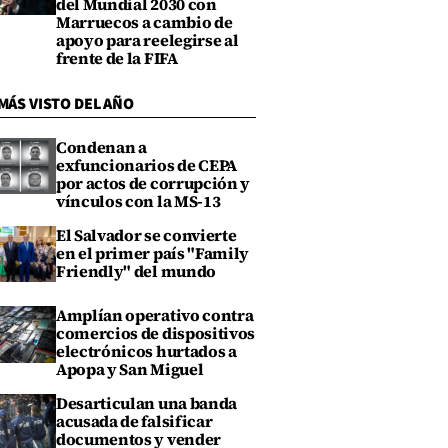
del Mundial 2030 con
Marruecos a cambio de
apoyo para reelegirse al
frente de la FIFA
MÁS VISTO DEL AÑO
Condenan a
exfuncionarios de CEPA
por actos de corrupción y
vínculos con la MS-13
El Salvador se convierte
en el primer país "Family
Friendly" del mundo
Amplían operativo contra
comercios de dispositivos
electrónicos hurtados a
Apopa y San Miguel
Desarticulan una banda
acusada de falsificar
documentos y vender