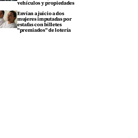
vehículos y propiedades
Envían a juicio a dos
mujeres imputadas por
estafas con billetes
"premiados" de lotería