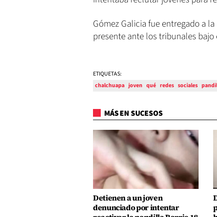
Gómez Galicia fue entregado a la 
presente ante los tribunales bajo 
ETIQUETAS:
chalchuapa
joven
qué
redes
sociales
pandil
MÁS EN SUCESOS
Detienen a un joven
D
denunciado por intentar
p