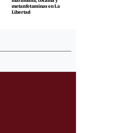
marihuana, cocaína y
metanfetaminas en La
Libertad