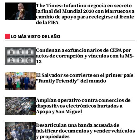
The Times: Infantino negocia en secreto
la final del Mundial 2030 con Marruecos a
cambio de apoyo para reelegirse al frente
de la FIFA
LO MÁS VISTO DEL AÑO
Condenan a exfuncionarios de CEPA por
actos de corrupción y vínculos con la MS-
13
El Salvador se convierte en el primer país
"Family Friendly" del mundo
Amplían operativo contra comercios de
dispositivos electrónicos hurtados a
Apopa y San Miguel
Desarticulan una banda acusada de
falsificar documentos y vender vehículos
y propiedades