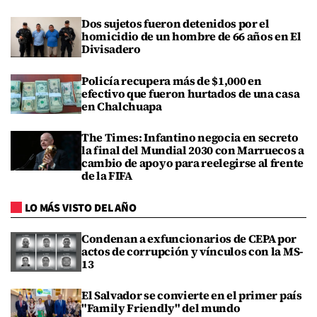
Dos sujetos fueron detenidos por el
homicidio de un hombre de 66 años en El
Divisadero
Policía recupera más de $1,000 en
efectivo que fueron hurtados de una casa
en Chalchuapa
The Times: Infantino negocia en secreto
la final del Mundial 2030 con Marruecos a
cambio de apoyo para reelegirse al frente
de la FIFA
LO MÁS VISTO DEL AÑO
Condenan a exfuncionarios de CEPA por
actos de corrupción y vínculos con la MS-
13
El Salvador se convierte en el primer país
"Family Friendly" del mundo