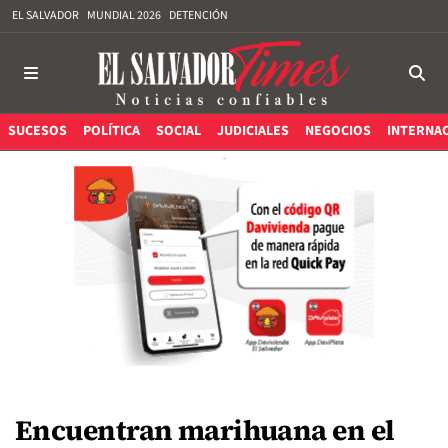
EL SALVADOR
MUNDIAL 2026
DETENCIÓN
SUCESOS
POLÍTICA
SOCIAL
JUDICIALES
NEGOCIOS
INTERNA
Encuentran marihuana en el