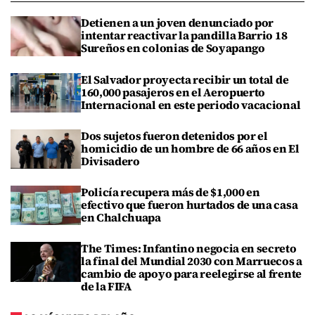
Detienen a un joven denunciado por
intentar reactivar la pandilla Barrio 18
Sureños en colonias de Soyapango
El Salvador proyecta recibir un total de
160,000 pasajeros en el Aeropuerto
Internacional en este periodo vacacional
Dos sujetos fueron detenidos por el
homicidio de un hombre de 66 años en El
Divisadero
Policía recupera más de $1,000 en
efectivo que fueron hurtados de una casa
en Chalchuapa
The Times: Infantino negocia en secreto
la final del Mundial 2030 con Marruecos a
cambio de apoyo para reelegirse al frente
de la FIFA