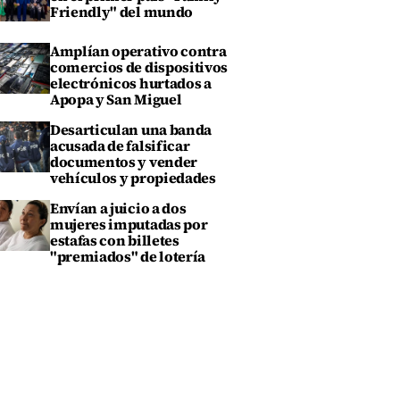
Friendly" del mundo
Amplían operativo contra
comercios de dispositivos
electrónicos hurtados a
Apopa y San Miguel
Desarticulan una banda
acusada de falsificar
documentos y vender
vehículos y propiedades
Envían a juicio a dos
mujeres imputadas por
estafas con billetes
"premiados" de lotería