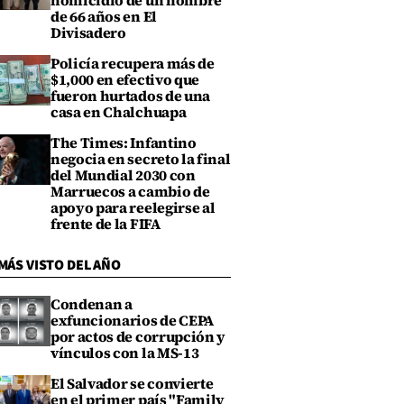
homicidio de un hombre
de 66 años en El
Divisadero
Policía recupera más de
$1,000 en efectivo que
fueron hurtados de una
casa en Chalchuapa
The Times: Infantino
negocia en secreto la final
del Mundial 2030 con
Marruecos a cambio de
apoyo para reelegirse al
frente de la FIFA
MÁS VISTO DEL AÑO
Condenan a
exfuncionarios de CEPA
por actos de corrupción y
vínculos con la MS-13
El Salvador se convierte
en el primer país "Family