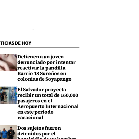
TICIAS DE HOY
Detienen a un joven
denunciado por intentar
reactivar la pandilla
Barrio 18 Sureños en
colonias de Soyapango
El Salvador proyecta
recibir un total de 160,000
pasajeros en el
Aeropuerto Internacional
en este periodo
vacacional
Dos sujetos fueron
detenidos por el