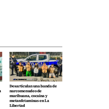
Desarticulan una banda de
n
narcomenudeo de
marihuana, cocaína y
metanfetaminas en La
Libertad