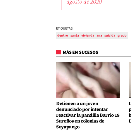
agosto de 2020
ETIQUETAS:
dentro
santa
vivienda
ana
suicida
grado
MÁS EN SUCESOS
Detienen a un joven
D
denunciado por intentar
p
reactivar la pandilla Barrio 18
h
Sureños en colonias de
D
Soyapango