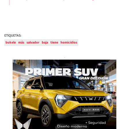
ETIQUETAS:
bukele
más
salvador
baja
tiene
homicidios