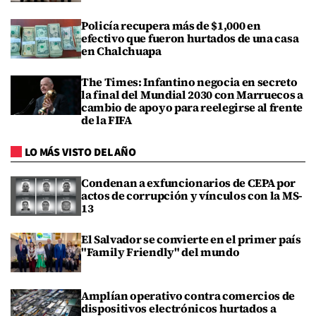
Policía recupera más de $1,000 en
efectivo que fueron hurtados de una casa
en Chalchuapa
The Times: Infantino negocia en secreto
la final del Mundial 2030 con Marruecos a
cambio de apoyo para reelegirse al frente
de la FIFA
LO MÁS VISTO DEL AÑO
Condenan a exfuncionarios de CEPA por
actos de corrupción y vínculos con la MS-
13
El Salvador se convierte en el primer país
"Family Friendly" del mundo
Amplían operativo contra comercios de
dispositivos electrónicos hurtados a