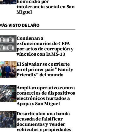
homicidio por
intolerancia social en San
Miguel
MÁS VISTO DEL AÑO
Condenan a
exfuncionarios de CEPA
por actos de corrupción y
vínculos con la MS-13
El Salvador se convierte
en el primer país "Family
Friendly" del mundo
Amplían operativo contra
comercios de dispositivos
electrónicos hurtados a
Apopa y San Miguel
Desarticulan una banda
acusada de falsificar
documentos y vender
vehículos y propiedades