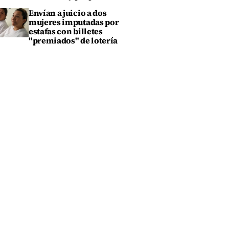
Envían a juicio a dos
mujeres imputadas por
estafas con billetes
"premiados" de lotería