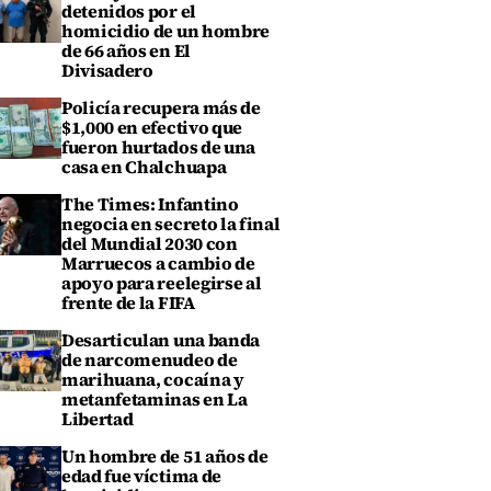
detenidos por el
homicidio de un hombre
de 66 años en El
Divisadero
Policía recupera más de
$1,000 en efectivo que
fueron hurtados de una
casa en Chalchuapa
The Times: Infantino
negocia en secreto la final
del Mundial 2030 con
Marruecos a cambio de
apoyo para reelegirse al
frente de la FIFA
Desarticulan una banda
de narcomenudeo de
marihuana, cocaína y
metanfetaminas en La
Libertad
Un hombre de 51 años de
edad fue víctima de