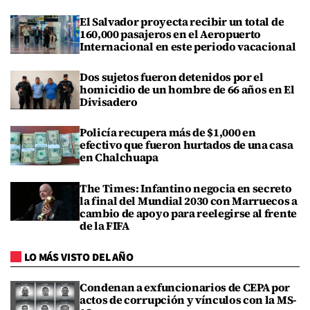
El Salvador proyecta recibir un total de
160,000 pasajeros en el Aeropuerto
Internacional en este periodo vacacional
Dos sujetos fueron detenidos por el
homicidio de un hombre de 66 años en El
Divisadero
Policía recupera más de $1,000 en
efectivo que fueron hurtados de una casa
en Chalchuapa
The Times: Infantino negocia en secreto
la final del Mundial 2030 con Marruecos a
cambio de apoyo para reelegirse al frente
de la FIFA
LO MÁS VISTO DEL AÑO
Condenan a exfuncionarios de CEPA por
actos de corrupción y vínculos con la MS-