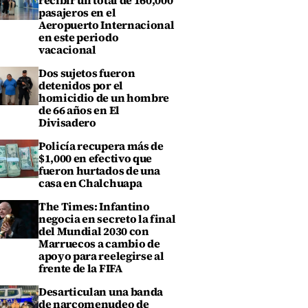
recibir un total de 160,000
pasajeros en el
Aeropuerto Internacional
en este periodo
vacacional
Dos sujetos fueron
detenidos por el
homicidio de un hombre
de 66 años en El
Divisadero
Policía recupera más de
$1,000 en efectivo que
fueron hurtados de una
casa en Chalchuapa
The Times: Infantino
negocia en secreto la final
del Mundial 2030 con
Marruecos a cambio de
apoyo para reelegirse al
frente de la FIFA
Desarticulan una banda
de narcomenudeo de