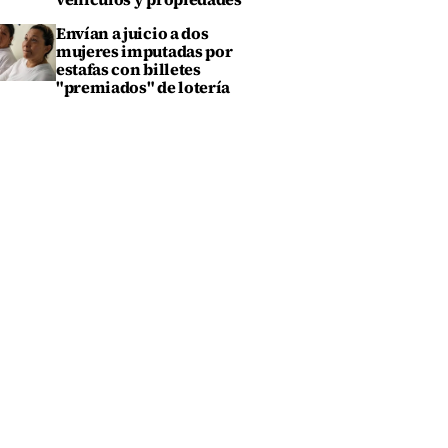
Envían a juicio a dos
mujeres imputadas por
estafas con billetes
"premiados" de lotería