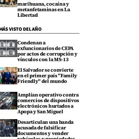
marihuana, cocaína y
metanfetaminas en La
Libertad
MÁS VISTO DEL AÑO
Condenan a
exfuncionarios de CEPA
por actos de corrupción y
vínculos con la MS-13
El Salvador se convierte
en el primer país "Family
Friendly" del mundo
Amplían operativo contra
comercios de dispositivos
electrónicos hurtados a
Apopa y San Miguel
Desarticulan una banda
acusada de falsificar
documentos y vender
vehículos y propiedades