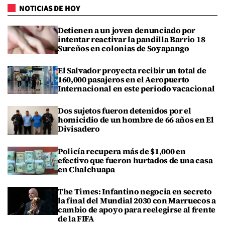
NOTICIAS DE HOY
Detienen a un joven denunciado por
intentar reactivar la pandilla Barrio 18
Sureños en colonias de Soyapango
El Salvador proyecta recibir un total de
160,000 pasajeros en el Aeropuerto
Internacional en este periodo vacacional
Dos sujetos fueron detenidos por el
homicidio de un hombre de 66 años en El
Divisadero
Policía recupera más de $1,000 en
efectivo que fueron hurtados de una casa
en Chalchuapa
The Times: Infantino negocia en secreto
la final del Mundial 2030 con Marruecos a
cambio de apoyo para reelegirse al frente
de la FIFA