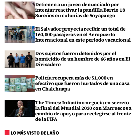
Detienen a un joven denunciado por
intentar reactivar la pandilla Barrio 18
Sureños en colonias de Soyapango
El Salvador proyecta recibir un total de
160,000 pasajeros en el Aeropuerto
Internacional en este periodo vacacional
Dos sujetos fueron detenidos por el
homicidio de un hombre de 66 años en El
Divisadero
Policía recupera más de $1,000 en
efectivo que fueron hurtados de una casa
en Chalchuapa
The Times: Infantino negocia en secreto
la final del Mundial 2030 con Marruecos a
cambio de apoyo para reelegirse al frente
de la FIFA
LO MÁS VISTO DEL AÑO