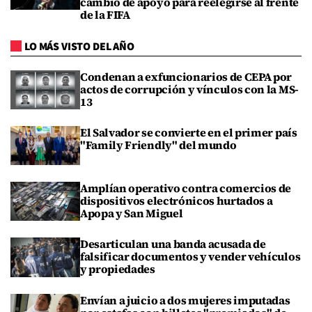
cambio de apoyo para reelegirse al frente
de la FIFA
LO MÁS VISTO DEL AÑO
Condenan a exfuncionarios de CEPA por
actos de corrupción y vínculos con la MS-
13
El Salvador se convierte en el primer país
"Family Friendly" del mundo
Amplían operativo contra comercios de
dispositivos electrónicos hurtados a
Apopa y San Miguel
Desarticulan una banda acusada de
falsificar documentos y vender vehículos
y propiedades
Envían a juicio a dos mujeres imputadas