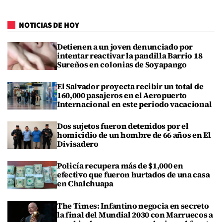
NOTICIAS DE HOY
Detienen a un joven denunciado por
intentar reactivar la pandilla Barrio 18
Sureños en colonias de Soyapango
El Salvador proyecta recibir un total de
160,000 pasajeros en el Aeropuerto
Internacional en este periodo vacacional
Dos sujetos fueron detenidos por el
homicidio de un hombre de 66 años en El
Divisadero
Policía recupera más de $1,000 en
efectivo que fueron hurtados de una casa
en Chalchuapa
The Times: Infantino negocia en secreto
la final del Mundial 2030 con Marruecos a