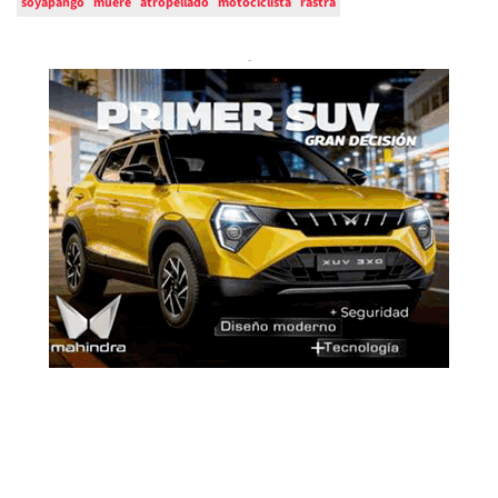
soyapango
muere
atropellado
motociclista
rastra