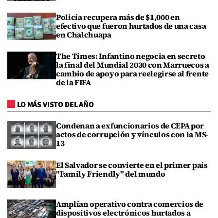
Policía recupera más de $1,000 en
efectivo que fueron hurtados de una casa
en Chalchuapa
The Times: Infantino negocia en secreto
la final del Mundial 2030 con Marruecos a
cambio de apoyo para reelegirse al frente
de la FIFA
LO MÁS VISTO DEL AÑO
Condenan a exfuncionarios de CEPA por
actos de corrupción y vínculos con la MS-
13
El Salvador se convierte en el primer país
"Family Friendly" del mundo
Amplían operativo contra comercios de
dispositivos electrónicos hurtados a