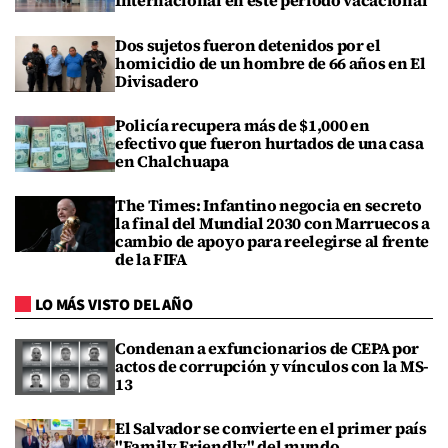
Internacional en este periodo vacacional
Dos sujetos fueron detenidos por el
homicidio de un hombre de 66 años en El
Divisadero
Policía recupera más de $1,000 en
efectivo que fueron hurtados de una casa
en Chalchuapa
The Times: Infantino negocia en secreto
la final del Mundial 2030 con Marruecos a
cambio de apoyo para reelegirse al frente
de la FIFA
LO MÁS VISTO DEL AÑO
Condenan a exfuncionarios de CEPA por
actos de corrupción y vínculos con la MS-
13
El Salvador se convierte en el primer país
"Family Friendly" del mundo