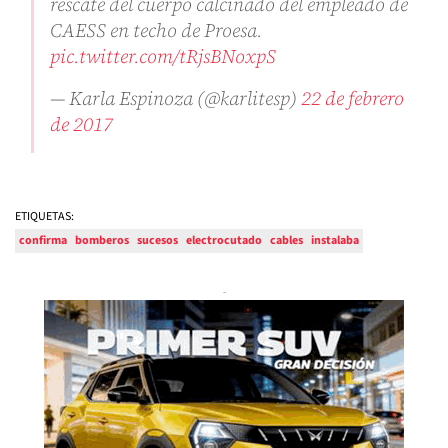
rescate del cuerpo calcinado del empleado de
CAESS en techo de Proesa.
pic.twitter.com/tRjsBNoxpS
— Karla Espinoza (@karlitesp)
22 de febrero
de 2017
ETIQUETAS:
confirma
bomberos
sucesos
electrocutado
cables
instalaba