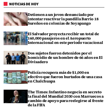
NOTICIAS DE HOY
Detienen a un joven denunciado por
intentar reactivar la pandilla Barrio 18
Sureños en colonias de Soyapango
El Salvador proyecta recibir un total de
160,000 pasajeros en el Aeropuerto
Internacional en este periodo vacacional
Dos sujetos fueron detenidos por el
homicidio de un hombre de 66 años en El
Divisadero
Policía recupera más de $1,000 en
efectivo que fueron hurtados de una casa
en Chalchuapa
The Times: Infantino negocia en secreto
la final del Mundial 2030 con Marruecos a
cambio de apoyo para reelegirse al frente
de la FIFA