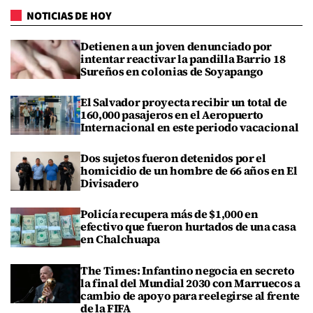
NOTICIAS DE HOY
Detienen a un joven denunciado por
intentar reactivar la pandilla Barrio 18
Sureños en colonias de Soyapango
El Salvador proyecta recibir un total de
160,000 pasajeros en el Aeropuerto
Internacional en este periodo vacacional
Dos sujetos fueron detenidos por el
homicidio de un hombre de 66 años en El
Divisadero
Policía recupera más de $1,000 en
efectivo que fueron hurtados de una casa
en Chalchuapa
The Times: Infantino negocia en secreto
la final del Mundial 2030 con Marruecos a
cambio de apoyo para reelegirse al frente
de la FIFA