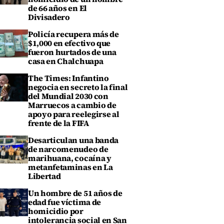
de 66 años en El
Divisadero
Policía recupera más de
$1,000 en efectivo que
fueron hurtados de una
casa en Chalchuapa
The Times: Infantino
negocia en secreto la final
del Mundial 2030 con
Marruecos a cambio de
apoyo para reelegirse al
frente de la FIFA
Desarticulan una banda
de narcomenudeo de
marihuana, cocaína y
metanfetaminas en La
Libertad
Un hombre de 51 años de
edad fue víctima de
homicidio por
intolerancia social en San