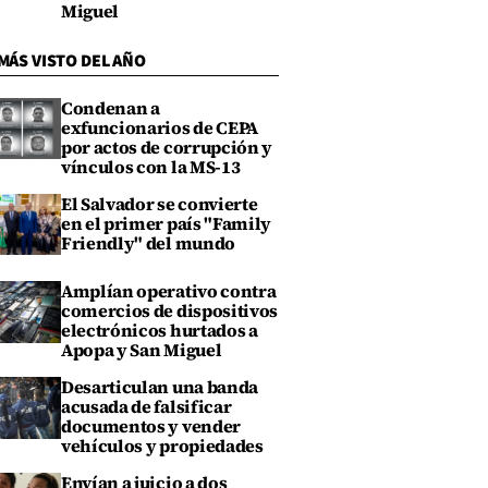
Miguel
MÁS VISTO DEL AÑO
Condenan a
exfuncionarios de CEPA
por actos de corrupción y
vínculos con la MS-13
El Salvador se convierte
en el primer país "Family
Friendly" del mundo
Amplían operativo contra
comercios de dispositivos
electrónicos hurtados a
Apopa y San Miguel
Desarticulan una banda
acusada de falsificar
documentos y vender
vehículos y propiedades
Envían a juicio a dos