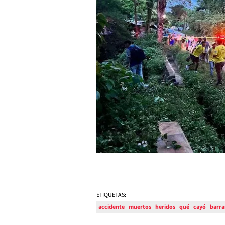
ETIQUETAS:
accidente
muertos
heridos
qué
cayó
barr