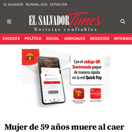
EL SALVADOR
MUNDIAL 2026
DETENCIÓN
SUCESOS
POLÍTICA
SOCIAL
JUDICIALES
NEGOCIOS
INTERNA
Mujer de 59 años muere al caer