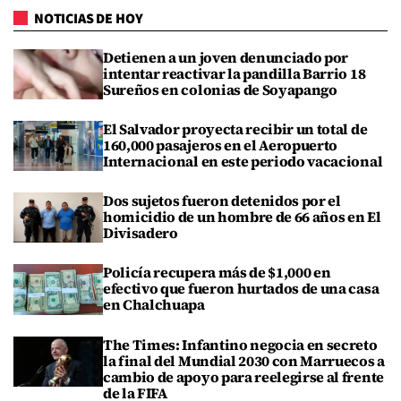
NOTICIAS DE HOY
Detienen a un joven denunciado por
intentar reactivar la pandilla Barrio 18
Sureños en colonias de Soyapango
El Salvador proyecta recibir un total de
160,000 pasajeros en el Aeropuerto
Internacional en este periodo vacacional
Dos sujetos fueron detenidos por el
homicidio de un hombre de 66 años en El
Divisadero
Policía recupera más de $1,000 en
efectivo que fueron hurtados de una casa
en Chalchuapa
The Times: Infantino negocia en secreto
la final del Mundial 2030 con Marruecos a
cambio de apoyo para reelegirse al frente
de la FIFA