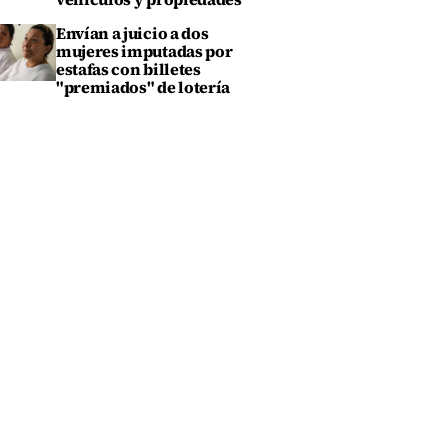
Envían a juicio a dos
mujeres imputadas por
estafas con billetes
"premiados" de lotería