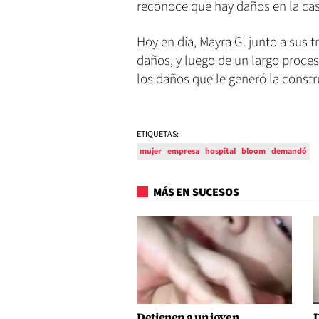
reconoce que hay daños en la ca
Hoy en día, Mayra G. junto a sus 
daños, y luego de un largo proces
los daños que le generó la constr
ETIQUETAS:
mujer
empresa
hospital
bloom
demandó
MÁS EN SUCESOS
Detienen a un joven
D