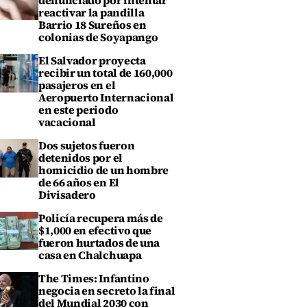
denunciado por intentar
reactivar la pandilla
Barrio 18 Sureños en
colonias de Soyapango
El Salvador proyecta
recibir un total de 160,000
pasajeros en el
Aeropuerto Internacional
en este periodo
vacacional
Dos sujetos fueron
detenidos por el
homicidio de un hombre
de 66 años en El
Divisadero
Policía recupera más de
$1,000 en efectivo que
fueron hurtados de una
casa en Chalchuapa
The Times: Infantino
negocia en secreto la final
del Mundial 2030 con