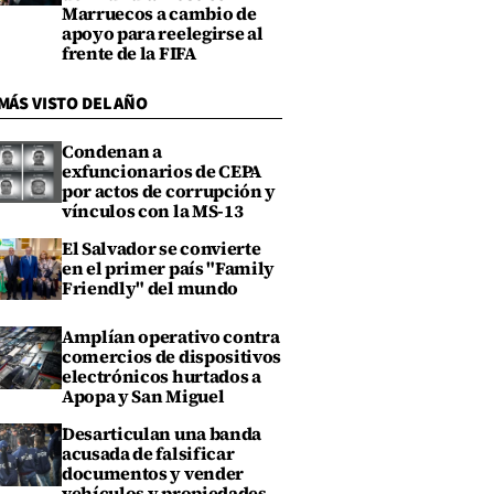
Marruecos a cambio de
apoyo para reelegirse al
frente de la FIFA
MÁS VISTO DEL AÑO
Condenan a
exfuncionarios de CEPA
por actos de corrupción y
vínculos con la MS-13
El Salvador se convierte
en el primer país "Family
Friendly" del mundo
Amplían operativo contra
comercios de dispositivos
electrónicos hurtados a
Apopa y San Miguel
Desarticulan una banda
acusada de falsificar
documentos y vender
vehículos y propiedades