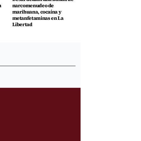
n
narcomenudeo de
marihuana, cocaína y
metanfetaminas en La
Libertad