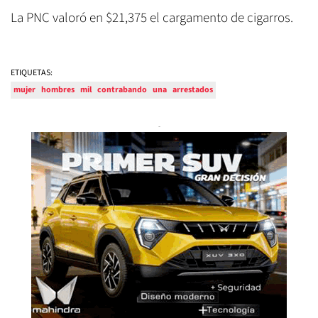
La PNC valoró en $21,375 el cargamento de cigarros.
ETIQUETAS:
mujer
hombres
mil
contrabando
una
arrestados