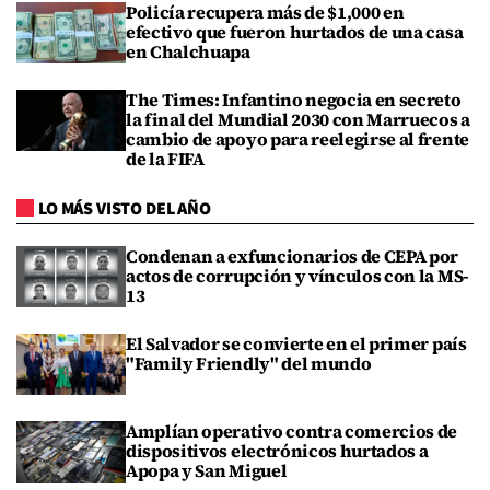
Policía recupera más de $1,000 en
efectivo que fueron hurtados de una casa
en Chalchuapa
The Times: Infantino negocia en secreto
la final del Mundial 2030 con Marruecos a
cambio de apoyo para reelegirse al frente
de la FIFA
LO MÁS VISTO DEL AÑO
Condenan a exfuncionarios de CEPA por
actos de corrupción y vínculos con la MS-
13
El Salvador se convierte en el primer país
"Family Friendly" del mundo
Amplían operativo contra comercios de
dispositivos electrónicos hurtados a
Apopa y San Miguel