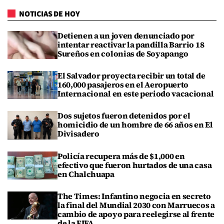
NOTICIAS DE HOY
Detienen a un joven denunciado por
intentar reactivar la pandilla Barrio 18
Sureños en colonias de Soyapango
El Salvador proyecta recibir un total de
160,000 pasajeros en el Aeropuerto
Internacional en este periodo vacacional
Dos sujetos fueron detenidos por el
homicidio de un hombre de 66 años en El
Divisadero
Policía recupera más de $1,000 en
efectivo que fueron hurtados de una casa
en Chalchuapa
The Times: Infantino negocia en secreto
la final del Mundial 2030 con Marruecos a
cambio de apoyo para reelegirse al frente
de la FIFA