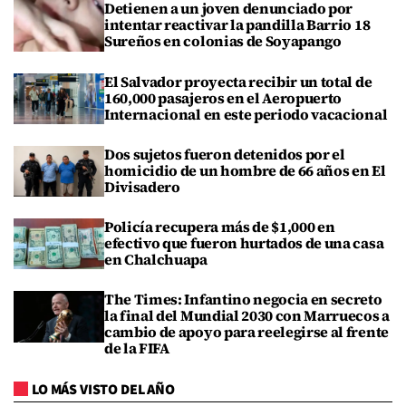
Detienen a un joven denunciado por
intentar reactivar la pandilla Barrio 18
Sureños en colonias de Soyapango
El Salvador proyecta recibir un total de
160,000 pasajeros en el Aeropuerto
Internacional en este periodo vacacional
Dos sujetos fueron detenidos por el
homicidio de un hombre de 66 años en El
Divisadero
Policía recupera más de $1,000 en
efectivo que fueron hurtados de una casa
en Chalchuapa
The Times: Infantino negocia en secreto
la final del Mundial 2030 con Marruecos a
cambio de apoyo para reelegirse al frente
de la FIFA
LO MÁS VISTO DEL AÑO