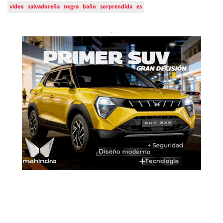
video
salvadoreña
negra
baño
sorprendida
es