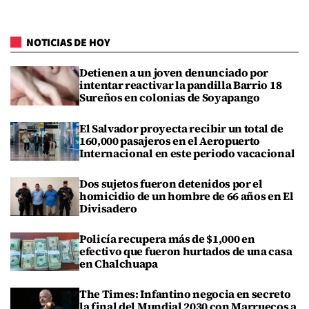
NOTICIAS DE HOY
Detienen a un joven denunciado por
intentar reactivar la pandilla Barrio 18
Sureños en colonias de Soyapango
El Salvador proyecta recibir un total de
160,000 pasajeros en el Aeropuerto
Internacional en este periodo vacacional
Dos sujetos fueron detenidos por el
homicidio de un hombre de 66 años en El
Divisadero
Policía recupera más de $1,000 en
efectivo que fueron hurtados de una casa
en Chalchuapa
The Times: Infantino negocia en secreto
la final del Mundial 2030 con Marruecos a