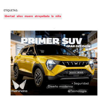
ETIQUETAS:
libertad
años
muere
atropellada
la
niña