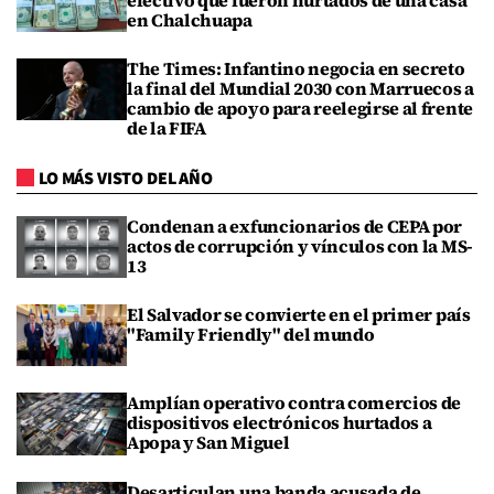
en Chalchuapa
The Times: Infantino negocia en secreto
la final del Mundial 2030 con Marruecos a
cambio de apoyo para reelegirse al frente
de la FIFA
LO MÁS VISTO DEL AÑO
Condenan a exfuncionarios de CEPA por
actos de corrupción y vínculos con la MS-
13
El Salvador se convierte en el primer país
"Family Friendly" del mundo
Amplían operativo contra comercios de
dispositivos electrónicos hurtados a
Apopa y San Miguel
Desarticulan una banda acusada de