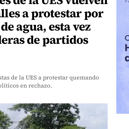
s de la UES vuelven
calles a protestar por
 de agua, esta vez
ras de partidos
istas de la UES a protestar quemando
olíticos en rechazo.