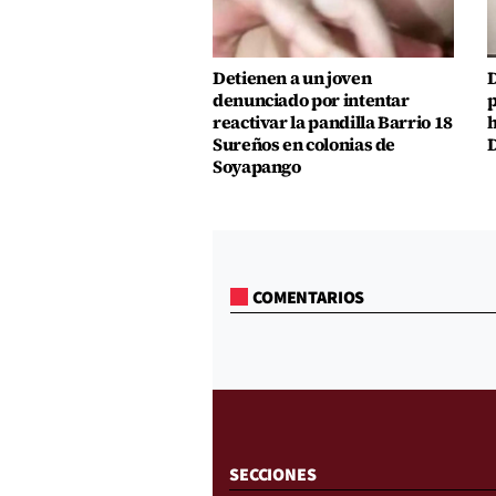
Detienen a un joven
D
denunciado por intentar
p
reactivar la pandilla Barrio 18
h
Sureños en colonias de
D
Soyapango
COMENTARIOS
SECCIONES