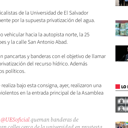
calistas de la Universidad de El Salvador
ente por la supuesta privatización del agua.
 vehicular hacia la autopista norte, la 25
oes y la calle San Antonio Abad.
n pancartas y banderas con el objetivo de llamar
privatización del recurso hídrico. Además
s políticos.
realiza bajo esta consigna, ayer, realizaron una
LO 
olentos en la entrada principal de la Asamblea
e
@UESoficial
queman banderas de
an calles cerca de la universidad en prostesta