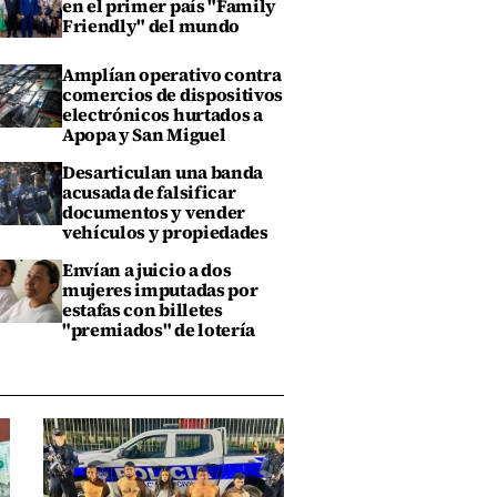
en el primer país "Family
Friendly" del mundo
Amplían operativo contra
comercios de dispositivos
electrónicos hurtados a
Apopa y San Miguel
Desarticulan una banda
acusada de falsificar
documentos y vender
vehículos y propiedades
Envían a juicio a dos
mujeres imputadas por
estafas con billetes
"premiados" de lotería