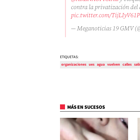
contra la privatización del
pic.twitter.com/TijLIyV61P
— Meganoticias 19 GMV (
ETIQUETAS:
organizaciones
ues
agua
vuelven
calles
sali
MÁS EN SUCESOS