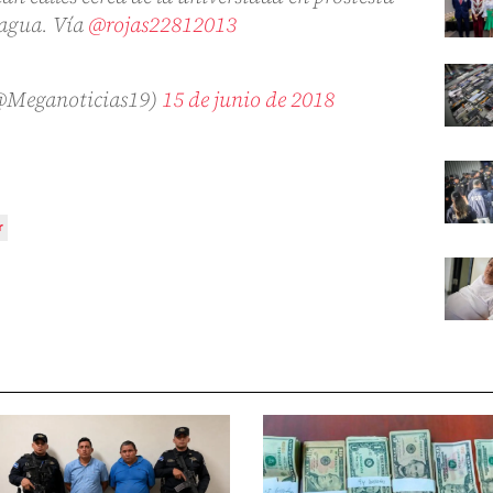
 agua. Vía
@rojas22812013
@Meganoticias19)
15 de junio de 2018
r