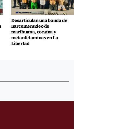
Desarticulan una banda de
n
narcomenudeo de
marihuana, cocaína y
metanfetaminas en La
Libertad