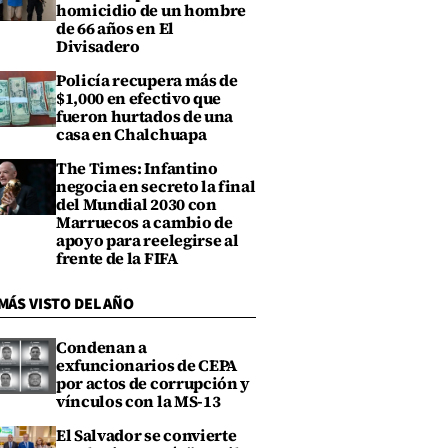
homicidio de un hombre
de 66 años en El
Divisadero
Policía recupera más de
$1,000 en efectivo que
fueron hurtados de una
casa en Chalchuapa
The Times: Infantino
negocia en secreto la final
del Mundial 2030 con
Marruecos a cambio de
apoyo para reelegirse al
frente de la FIFA
MÁS VISTO DEL AÑO
Condenan a
exfuncionarios de CEPA
por actos de corrupción y
vínculos con la MS-13
El Salvador se convierte