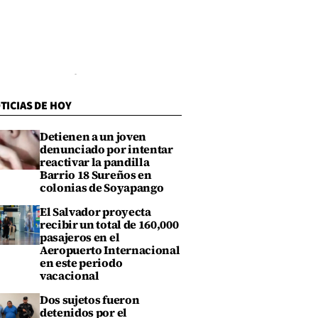
TICIAS DE HOY
Detienen a un joven
denunciado por intentar
reactivar la pandilla
Barrio 18 Sureños en
colonias de Soyapango
El Salvador proyecta
recibir un total de 160,000
pasajeros en el
Aeropuerto Internacional
en este periodo
vacacional
Dos sujetos fueron
detenidos por el