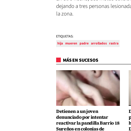
dejando a tres personas lesionada
la zona.
ETIQUETAS:
hija
mueren
padre
arrollados
rastra
MÁS EN SUCESOS
Detienen a un joven
D
denunciado por intentar
p
reactivar la pandilla Barrio 18
h
Sureños en colonias de
D