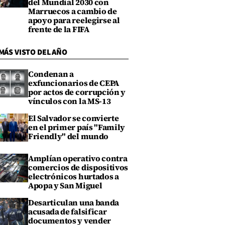
del Mundial 2030 con
Marruecos a cambio de
apoyo para reelegirse al
frente de la FIFA
MÁS VISTO DEL AÑO
Condenan a
exfuncionarios de CEPA
por actos de corrupción y
vínculos con la MS-13
El Salvador se convierte
en el primer país "Family
Friendly" del mundo
Amplían operativo contra
comercios de dispositivos
electrónicos hurtados a
Apopa y San Miguel
Desarticulan una banda
acusada de falsificar
documentos y vender