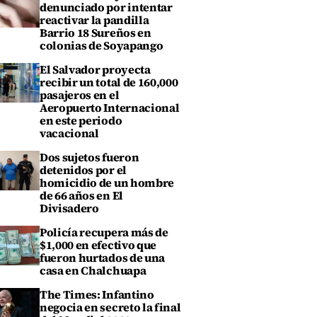
denunciado por intentar
reactivar la pandilla
Barrio 18 Sureños en
colonias de Soyapango
El Salvador proyecta
recibir un total de 160,000
pasajeros en el
Aeropuerto Internacional
en este periodo
vacacional
Dos sujetos fueron
detenidos por el
homicidio de un hombre
de 66 años en El
Divisadero
Policía recupera más de
$1,000 en efectivo que
fueron hurtados de una
casa en Chalchuapa
The Times: Infantino
negocia en secreto la final