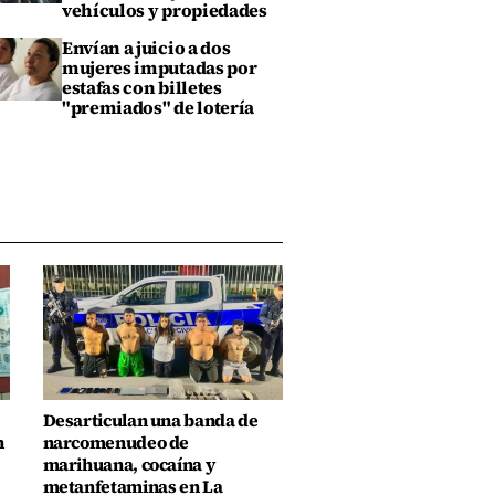
vehículos y propiedades
Envían a juicio a dos
mujeres imputadas por
estafas con billetes
"premiados" de lotería
Desarticulan una banda de
n
narcomenudeo de
marihuana, cocaína y
metanfetaminas en La