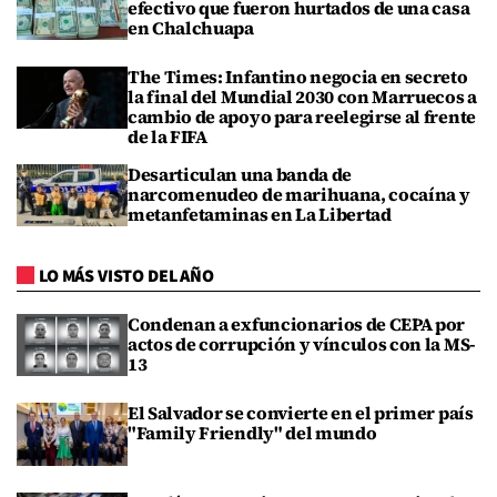
efectivo que fueron hurtados de una casa
en Chalchuapa
The Times: Infantino negocia en secreto
la final del Mundial 2030 con Marruecos a
cambio de apoyo para reelegirse al frente
de la FIFA
Desarticulan una banda de
narcomenudeo de marihuana, cocaína y
metanfetaminas en La Libertad
LO MÁS VISTO DEL AÑO
Condenan a exfuncionarios de CEPA por
actos de corrupción y vínculos con la MS-
13
El Salvador se convierte en el primer país
"Family Friendly" del mundo