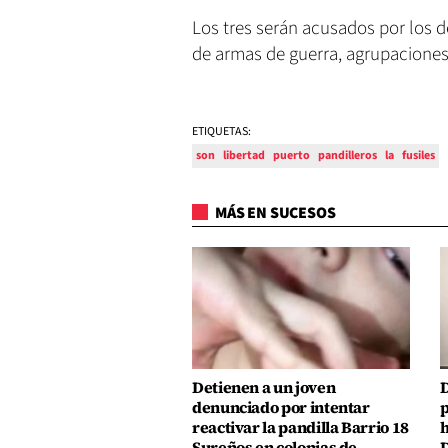
Los tres serán acusados por los d
de armas de guerra, agrupaciones I
ETIQUETAS:
son
libertad
puerto
pandilleros
la
fusiles
MÁS EN SUCESOS
Detienen a un joven
D
denunciado por intentar
p
reactivar la pandilla Barrio 18
h
Sureños en colonias de
D