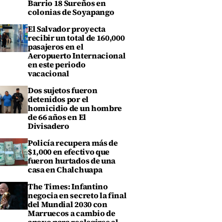
Barrio 18 Sureños en
colonias de Soyapango
El Salvador proyecta
recibir un total de 160,000
pasajeros en el
Aeropuerto Internacional
en este periodo
vacacional
Dos sujetos fueron
detenidos por el
homicidio de un hombre
de 66 años en El
Divisadero
Policía recupera más de
$1,000 en efectivo que
fueron hurtados de una
casa en Chalchuapa
The Times: Infantino
negocia en secreto la final
del Mundial 2030 con
Marruecos a cambio de