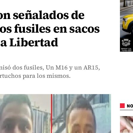
on señalados de
os fusiles en sacos
La Libertad
misó dos fusiles, Un M16 y un AR15,
artuchos para los mismos.
NO