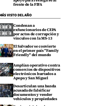
apoyo para reelegirse al
frente de la FIFA
MÁS VISTO DEL AÑO
Condenan a
exfuncionarios de CEPA
por actos de corrupción y
vínculos con la MS-13
El Salvador se convierte
en el primer país "Family
Friendly" del mundo
Amplían operativo contra
comercios de dispositivos
electrónicos hurtados a
Apopa y San Miguel
Desarticulan una banda
acusada de falsificar
documentos y vender
vehículos y propiedades