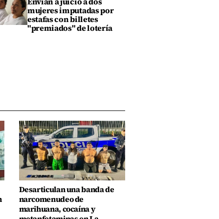
Envían a juicio a dos
mujeres imputadas por
estafas con billetes
"premiados" de lotería
Desarticulan una banda de
n
narcomenudeo de
marihuana, cocaína y
metanfetaminas en La