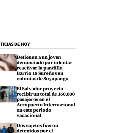
TICIAS DE HOY
Detienen a un joven
denunciado por intentar
reactivar la pandilla
Barrio 18 Sureños en
colonias de Soyapango
El Salvador proyecta
recibir un total de 160,000
pasajeros en el
Aeropuerto Internacional
en este periodo
vacacional
Dos sujetos fueron
detenidos por el