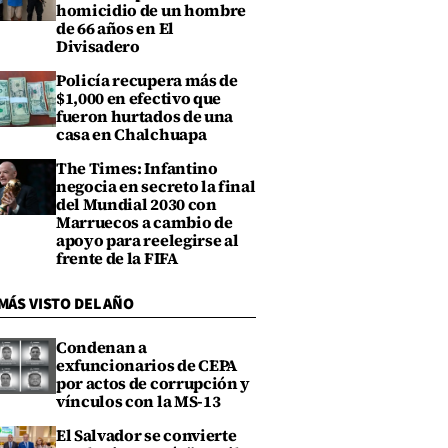
homicidio de un hombre
de 66 años en El
Divisadero
Policía recupera más de
$1,000 en efectivo que
fueron hurtados de una
casa en Chalchuapa
The Times: Infantino
negocia en secreto la final
del Mundial 2030 con
Marruecos a cambio de
apoyo para reelegirse al
frente de la FIFA
MÁS VISTO DEL AÑO
Condenan a
exfuncionarios de CEPA
por actos de corrupción y
vínculos con la MS-13
El Salvador se convierte