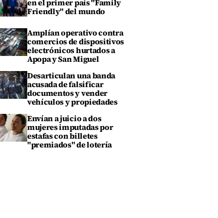
en el primer país "Family
Friendly" del mundo
Amplían operativo contra
comercios de dispositivos
electrónicos hurtados a
Apopa y San Miguel
Desarticulan una banda
acusada de falsificar
documentos y vender
vehículos y propiedades
Envían a juicio a dos
mujeres imputadas por
estafas con billetes
"premiados" de lotería