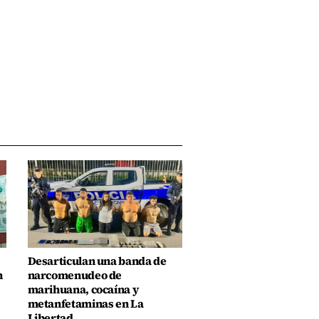
Desarticulan una banda de
n
narcomenudeo de
marihuana, cocaína y
metanfetaminas en La
Libertad