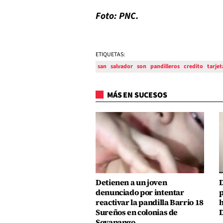
Foto: PNC.
ETIQUETAS:
san
salvador
son
pandilleros
credito
tarjet
MÁS EN SUCESOS
Detienen a un joven
D
denunciado por intentar
p
reactivar la pandilla Barrio 18
h
Sureños en colonias de
D
Soyapango